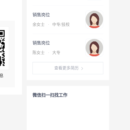
销售岗位
余女士
·
中专/技校
销售岗位
陈女士
·
大专
查看更多简历
息
微信扫一扫找工作