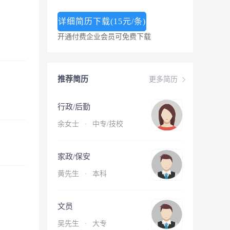
详细简历下载(15元/条)
开通付费企业会员可免费下载
推荐简历
更多简历
行政/后勤
余女士
·
中专/技校
家政/保安
黄先生
·
本科
文员
吴先生
·
大专